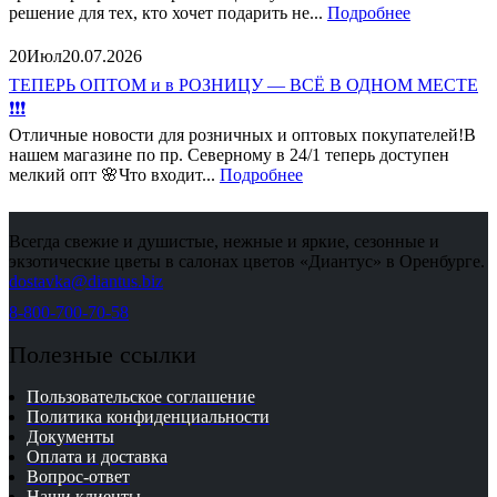
решение для тех, кто хочет подарить не...
Подробнее
20
Июл
20.07.2026
ТЕПЕРЬ ОПТОМ и в РОЗНИЦУ — ВСЁ В ОДНОМ МЕСТЕ
❗❗❗
Отличные новости для розничных и оптовых покупателей!В
нашем магазине по пр. Северному в 24/1 теперь доступен
мелкий опт 🌸Что входит...
Подробнее
Всегда свежие и душистые, нежные и яркие, сезонные и
экзотические цветы в салонах цветов «Диантус» в Оренбурге.
dostavka@diantus.biz
8-800-700-70-58
Полезные ссылки
Пользовательское соглашение
Политика конфиденциальности
Документы
Оплата и доставка
Вопрос-ответ
Наши клиенты