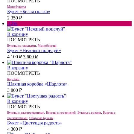
ПОСМОТРЕТЬ
Монобукеты
Букет «Белая сказка»
2 350
₽
-12%
В корзину
ПОСМОТРЕТЬ
Букеты со скидками
,
Монобукеты
Букет «Нежный поцелуй»
Первоначальная
Текущая
4 100
₽
3 600
₽
цена
цена:
составляла
3
В корзину
4
600 ₽.
ПОСМОТРЕТЬ
100 ₽.
Коробки
Шляпная коробка «Шарлота»
3 800
₽
В корзину
ПОСМОТРЕТЬ
Букеты с альстромериями
,
Букеты с гортензией
,
Букеты с розами
,
Букеты с
хризантемами
,
Сборные букеты
Букет «Цветущая радость»
4 300
₽