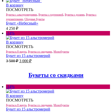
В корзину
ПОСМОТРЕТЬ
Букеты с альстромериями
,
Букеты с гортензией
,
Букеты с розами
,
Букеты с
хризантемами
,
Сборные букеты
Букет «Небесный»
4 250
₽
-14%
В корзину
ПОСМОТРЕТЬ
Букеты к 8 марта
,
Букеты со скидками
,
Монобукеты
Букет из 15 альстромерий
Первоначальная
Текущая
3 500
₽
3 000
₽
цена
цена:
составляла
3
3
Букеты со скидками
000 ₽.
500 ₽.
-14%
В корзину
ПОСМОТРЕТЬ
Букеты к 8 марта
,
Букеты со скидками
,
Монобукеты
Букет из 15 альстромерий