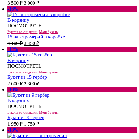
Первоначальная
Текущая
3 500
₽
3 000
₽
цена
цена:
-16%
составляла
3
3
000 ₽.
В корзину
500 ₽.
ПОСМОТРЕТЬ
Букеты со скидками
,
Монобукеты
15 альстромерий в коробке
Первоначальная
Текущая
4 100
₽
3 450
₽
цена
цена:
-12%
составляла
3
4
450 ₽.
В корзину
100 ₽.
ПОСМОТРЕТЬ
Букеты со скидками
,
Монобукеты
Букет из 15 гербер
Первоначальная
Текущая
2 600
₽
2 300
₽
цена
цена:
-10%
составляла
2
2
300 ₽.
В корзину
600 ₽.
ПОСМОТРЕТЬ
Букеты со скидками
,
Монобукеты
Букет из 9 гербер
Первоначальная
Текущая
1 950
₽
1 750
₽
цена
цена:
-18%
составляла
1