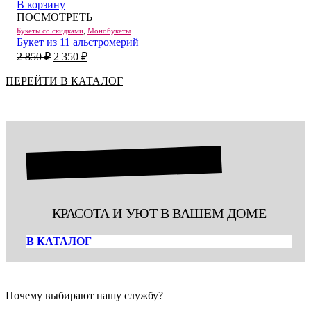
1
750 ₽.
В корзину
950 ₽.
ПОСМОТРЕТЬ
Букеты со скидками
,
Монобукеты
Букет из 11 альстромерий
Первоначальная
Текущая
2 850
₽
2 350
₽
цена
цена:
составляла
2
ПЕРЕЙТИ В КАТАЛОГ
2
350 ₽.
850 ₽.
ГОРШЕЧНЫЕ РАСТЕНИЯ
КРАСОТА И УЮТ В ВАШЕМ ДОМЕ
В КАТАЛОГ
Почему выбирают нашу службу?