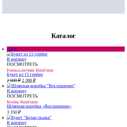
Каталог
-12%
В корзину
ПОСМОТРЕТЬ
Букеты со скидками
,
Монобукеты
Букет из 15 гербер
Первоначальная
Текущая
2 600
₽
2 300
₽
цена
цена:
составляла
2
В корзину
2
300 ₽.
ПОСМОТРЕТЬ
600 ₽.
Коробки
,
Монобукеты
Шляпная коробка «Восхищение»
3 350
₽
В корзину