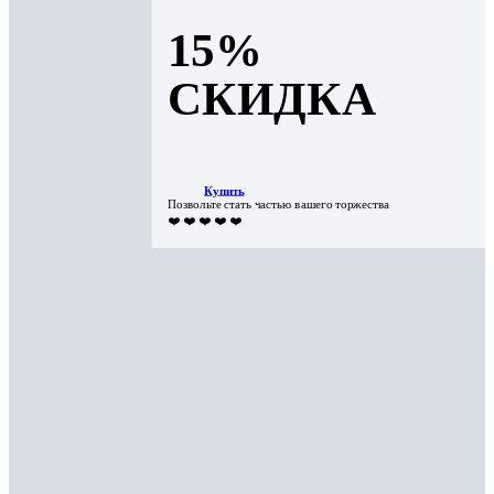
15%
СКИДКА
Купить
Позвольте стать частью вашего торжества
❤️ ❤️ ❤️ ❤️ ❤️